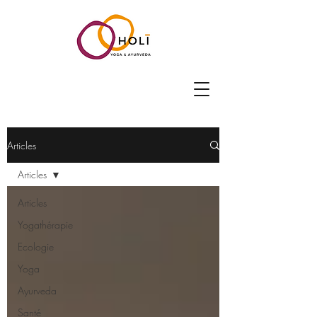
Articles
Articles
Articles
Yogathérapie
Ecologie
Yoga
Ayurveda
Santé