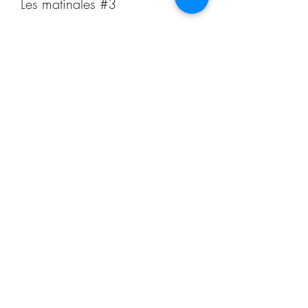
Les matinales #3
Prix
30,00 €
+ 0,75 € de frais de billetterie
Partager cet événement
Formulaire d'abonnement